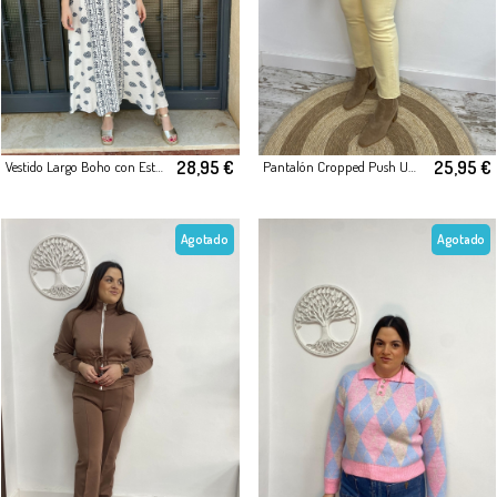
28,95 €
25,95 €
Vestido Largo Boho con Estampado Étnico
Pantalón Cropped Push Up Amarillo
Agotado
Agotado