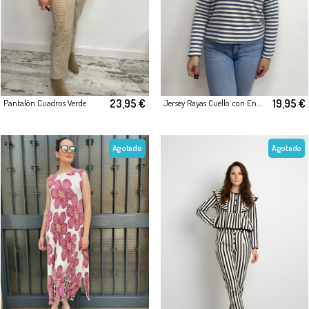
23,95 €
19,95 €
Pantalón Cuadros Verde
Jersey Rayas Cuello con Encaje
Agotado
Agotado