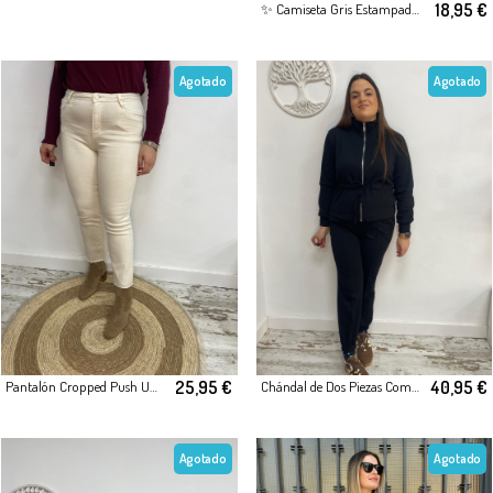
18,95 €
✨ Camiseta Gris Estampada – Estilo Casual con Personalidad
Agotado
Agotado
25,95 €
40,95 €
Pantalón Cropped Push Up Beige
Chándal de Dos Piezas Comodidad y Estilo
Agotado
Agotado