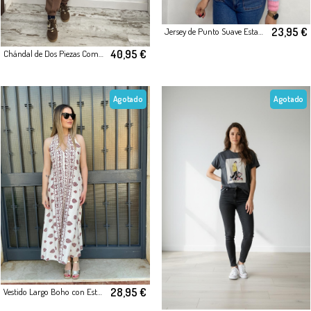
23,95 €
Jersey de Punto Suave Estampado Rombos
40,95 €
Chándal de Dos Piezas Comodidad y Estilo
Agotado
Agotado
28,95 €
Vestido Largo Boho con Estampado Étnico