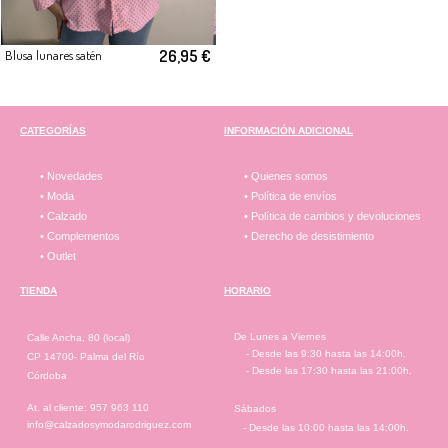
26,95 €
Blusa lunares satén
CATEGORÍAS
INFORMACIÓN ADICIONAL
• Novedades
• Quienes somos
• Moda
• Política de envíos
• Calzado
• Política de cambios y devoluciones
• Complementos
• Derecho de desistimiento
• Outlet
TIENDA
HORARIO
De Lunes a Viernes
Calle Ancha, 80 (local)
- Desde las 9:30 hasta las 14:00h.
CP 14700- Palma del Río
- Desde las 17:30 hasta las 21:00h.
Córdoba
At. al cliente: 957 963 110
Sábados
info@calzadosymodarodriguez.com
- Desde las 10:00 hasta las 14:00h.