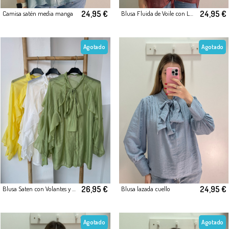
24,95 €
24,95 €
Camisa satén media manga
Blusa Fluida de Voile con Lazada
Agotado
Agotado
26,95 €
24,95 €
Blusa Saten con Volantes y Lazo al Cuello
Blusa lazada cuello
Agotado
Agotado