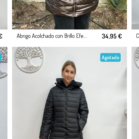
€
34,95 €
Abrigo Acolchado con Brillo Efecto Metalizado
Agotado