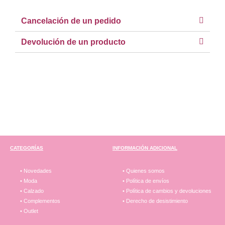
Cancelación de un pedido
Devolución de un producto
CATEGORÍAS
INFORMACIÓN ADICIONAL
• Novedades
• Quienes somos
• Moda
• Política de envíos
• Calzado
• Política de cambios y devoluciones
• Complementos
• Derecho de desistimiento
• Outlet