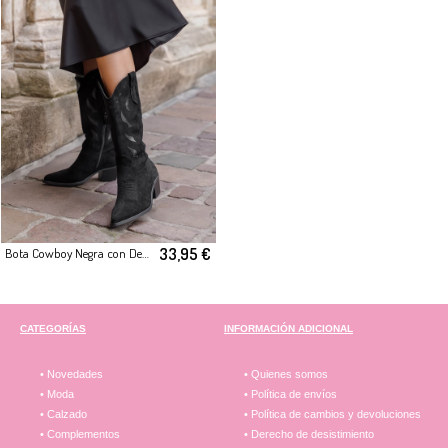
33,95 €
Bota Cowboy Negra con Detalles Troquelados
CATEGORÍAS
INFORMACIÓN ADICIONAL
• Novedades
• Quienes somos
• Moda
• Política de envíos
• Calzado
• Política de cambios y devoluciones
• Complementos
• Derecho de desistimiento