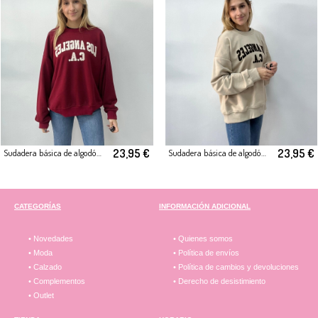
23,95 €
23,95 €
Sudadera básica de algodón (Los Ángeles)
Sudadera básica de algodón Beige (Los Angeles)
CATEGORÍAS
INFORMACIÓN ADICIONAL
• Novedades
• Quienes somos
• Moda
• Política de envíos
• Calzado
• Política de cambios y devoluciones
• Complementos
• Derecho de desistimiento
• Outlet