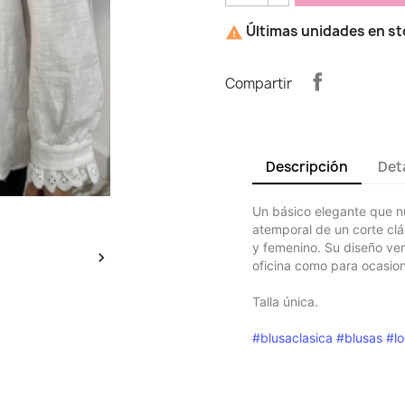
Últimas unidades en s

Compartir
Descripción
Det
Un básico elegante que n
atemporal de un corte clá
y femenino. Su diseño vers

oficina como para ocasion
Talla única.
#blusaclasica
#blusas
#lo