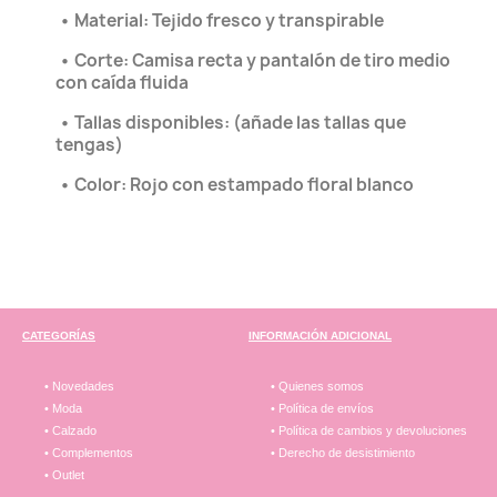
•
Material: Tejido fresco y transpirable
•
Corte: Camisa recta y pantalón de tiro medio
con caída fluida
•
Tallas disponibles: (añade las tallas que
tengas)
•
Color: Rojo con estampado floral blanco
CATEGORÍAS
INFORMACIÓN ADICIONAL
• Novedades
• Quienes somos
• Moda
• Política de envíos
• Calzado
• Política de cambios y devoluciones
• Complementos
• Derecho de desistimiento
• Outlet