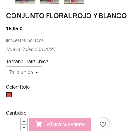
CONJUNTO FLORAL ROJO Y BLANCO
15,95 €
Impuestos incluidos
Nueva Colección 2025
Tamaño: Talla unica
Color: Rojo
Rojo
Cantidad

favorite_border
AÑADIR AL CARRITO