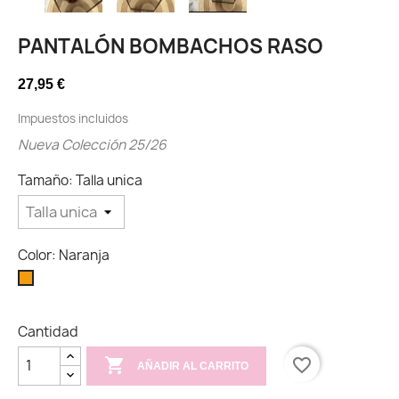
PANTALÓN BOMBACHOS RASO
27,95 €
Impuestos incluidos
Nueva Colección 25/26
Tamaño: Talla unica
Color: Naranja
Naranja
Cantidad

favorite_border
AÑADIR AL CARRITO