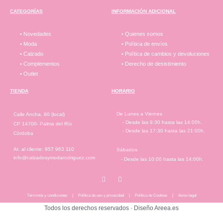
CATEGORÍAS
INFORMACIÓN ADICIONAL
• Novedades
• Quienes somos
• Moda
• Política de envíos
• Calzado
• Política de cambios y devoluciones
• Complementos
• Derecho de desistimiento
• Outlet
TIENDA
HORARIO
De Lunes a Viernes
Calle Ancha, 80 (local)
- Desde las 9:30 hasta las 14:00h.
CP 14700- Palma del Río
- Desde las 17:30 hasta las 21:00h.
Córdoba
At. al cliente: 957 963 110
Sábados
info@calzadosymodarodriguez.com
- Desde las 10:00 hasta las 14:00h.
Términos y condiciones
|
Política de uso y privacidad
|
Política de Cookies
|
Aviso legal
Todos los derechos reservados ·
Diseño Areea.es