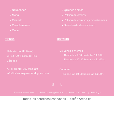
• Novedades
• Quienes somos
• Moda
• Política de envíos
• Calzado
• Política de cambios y devoluciones
• Complementos
• Derecho de desistimiento
• Outlet
TIENDA
HORARIO
De Lunes a Viernes
Calle Ancha, 80 (local)
- Desde las 9:30 hasta las 14:00h.
CP 14700- Palma del Río
- Desde las 17:30 hasta las 21:00h.
Córdoba
At. al cliente: 957 963 110
Sábados
info@calzadosymodarodriguez.com
- Desde las 10:00 hasta las 14:00h.
Términos y condiciones
|
Política de uso y privacidad
|
Política de Cookies
|
Aviso legal
Todos los derechos reservados ·
Diseño Areea.es