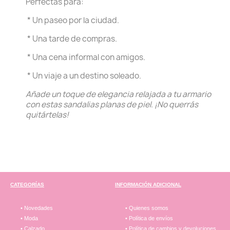
Perfectas para:
* Un paseo por la ciudad.
* Una tarde de compras.
* Una cena informal con amigos.
* Un viaje a un destino soleado.
Añade un toque de elegancia relajada a tu armario
con estas sandalias planas de piel. ¡No querrás
quitártelas!
CATEGORÍAS
INFORMACIÓN ADICIONAL
• Novedades
• Quienes somos
• Moda
• Política de envíos
• Calzado
• Política de cambios y devoluciones