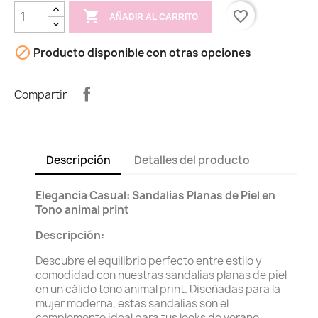

favorite_border
AÑADIR AL CARRITO

Producto disponible con otras opciones
Compartir
Descripción
Detalles del producto
Elegancia Casual: Sandalias Planas de Piel en
Tono animal print
Descripción:
Descubre el equilibrio perfecto entre estilo y
comodidad con nuestras sandalias planas de piel
en un cálido tono animal print. Diseñadas para la
mujer moderna, estas sandalias son el
complemento ideal para tus looks de verano.