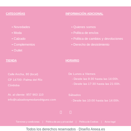
CATEGORÍAS
INFORMACIÓN ADICIONAL
• Novedades
• Quienes somos
• Moda
• Política de envíos
• Calzado
• Política de cambios y devoluciones
• Complementos
• Derecho de desistimiento
• Outlet
TIENDA
HORARIO
De Lunes a Viernes
Calle Ancha, 80 (local)
- Desde las 9:30 hasta las 14:00h.
CP 14700- Palma del Río
- Desde las 17:30 hasta las 21:00h.
Córdoba
At. al cliente: 957 963 110
Sábados
info@calzadosymodarodriguez.com
- Desde las 10:00 hasta las 14:00h.
Términos y condiciones
|
Política de uso y privacidad
|
Política de Cookies
|
Aviso legal
Todos los derechos reservados ·
Diseño Areea.es