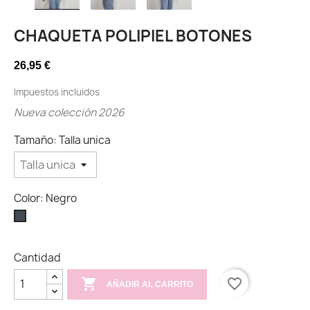
CHAQUETA POLIPIEL BOTONES
26,95 €
Impuestos incluidos
Nueva colección 2026
Tamaño: Talla unica
Color: Negro
Negro
Cantidad

favorite_border
AÑADIR AL CARRITO