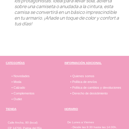
los protagonistas. Ideal para llevar sola, abierta
sobre una camiseta o anudada a la cintura, esta
camisa se convertirá en un básico imprescindible
en tu armario. ¡Añade un toque de color y confort a
tus días!
CATEGORÍAS
INFORMACIÓN ADICIONAL
• Novedades
• Quienes somos
• Moda
• Política de envíos
• Calzado
• Política de cambios y devoluciones
• Complementos
• Derecho de desistimiento
• Outlet
TIENDA
HORARIO
De Lunes a Viernes
Calle Ancha, 80 (local)
- Desde las 9:30 hasta las 14:00h.
CP 14700- Palma del Río