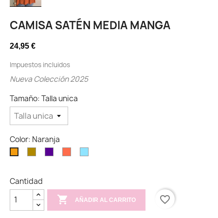
CAMISA SATÉN MEDIA MANGA
24,95 €
Impuestos incluidos
Nueva Colección 2025
Tamaño: Talla unica
Color: Naranja
Mostaza
Morado
Coral
Celeste
Naranja
Cantidad

favorite_border
AÑADIR AL CARRITO